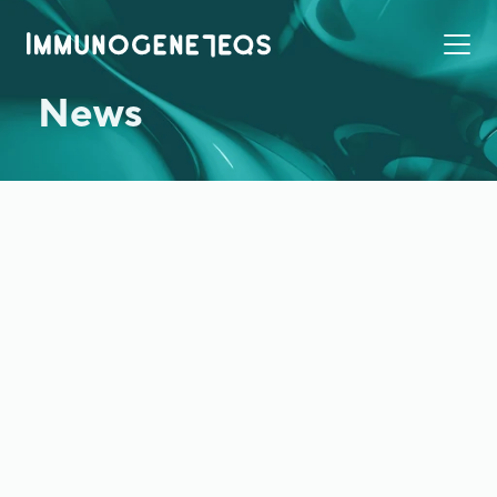
News
2020年2月12日
お知らせ
公益財団法人 三菱ＵＦＪ技術育成財団による
2019年度第２回研究開発助成金交付プロジェク
トに採択されました
三菱ＵＦＪ技術育成財団　平成３０年度 第１回 研究開発助成金 交付