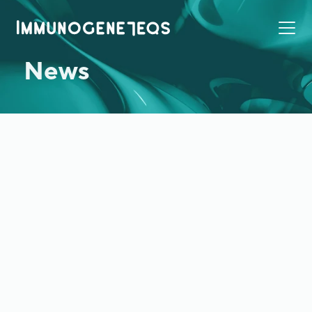
News
2021年8月6日
論文発表
高感度cDNA増幅法（TAS-Seq法）に関する論文が
preprint serverに掲載されました
bioRxiv